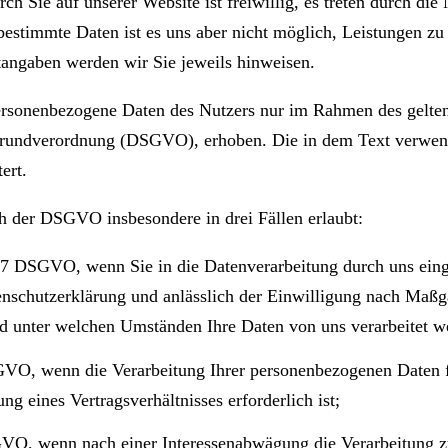
h Sie auf unserer Website ist freiwillig, es treten durch die
bestimmte Daten ist es uns aber nicht möglich, Leistungen zu
htangaben werden wir Sie jeweils hinweisen.
ersonenbezogene Daten des Nutzers nur im Rahmen des gelten
grundverordnung (DSGVO), erhoben. Die in dem Text verwend
ert.
ch der DSGVO insbesondere in drei Fällen erlaubt:
nd 7 DSGVO, wenn Sie in die Datenverarbeitung durch uns eing
tenschutzerklärung und anlässlich der Einwilligung nach Ma
d unter welchen Umständen Ihre Daten von uns verarbeitet w
DSGVO, wenn die Verarbeitung Ihrer personenbezogenen Daten 
g eines Vertragsverhältnisses erforderlich ist;
SGVO, wenn nach einer Interessenabwägung die Verarbeitung 