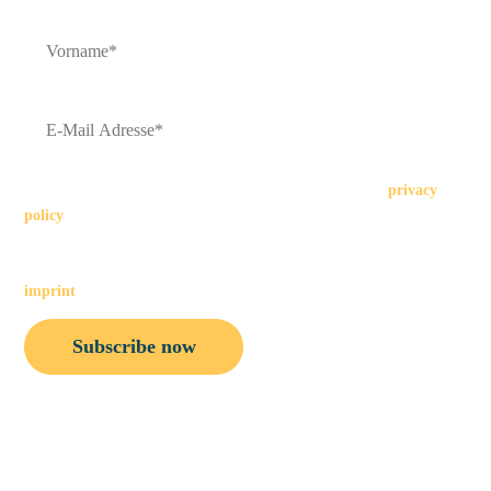
Your data is safe with us. By consenting, you agree to our
privacy
policy
. Your consent to receive our emails can be revoked at any time
in the future by clicking on the "unsubscribe" link at the bottom of
each email or by sending an email to the contact details provided in the
imprint
.